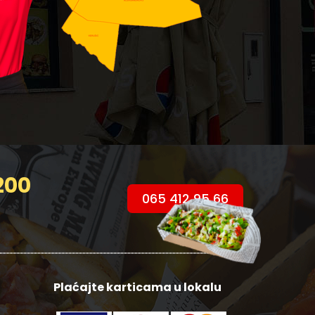
200
065 412 95 66
Plaćajte karticama u lokalu