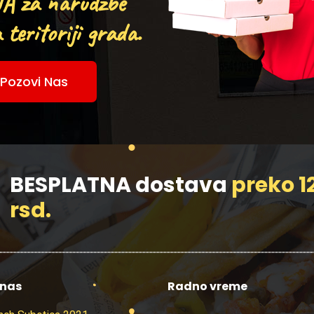
A za narudžbe
teritoriji grada.
Pozovi Nas
BESPLATNA dostava
preko 1
rsd.
 nas
Radno vreme